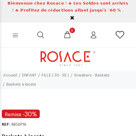
𝗕𝗶𝗲𝗻𝘃𝗲𝗻𝘂𝗲 𝗰𝗵𝗲𝘇 𝗥𝗼𝘀𝗮𝗰𝗲 ! 🔥 𝗟𝗲𝘀 𝗦𝗼𝗹𝗱𝗲𝘀 𝘀𝗼𝗻𝘁 𝗮𝗿𝗿𝗶𝘃é𝘀
! 🔥 𝗣𝗿𝗼𝗳𝗶𝘁𝗲𝘇 𝗱𝗲 𝗿é𝗱𝘂𝗰𝘁𝗶𝗼𝗻𝘀 𝗮𝗹𝗹𝗮𝗻𝘁 𝗷𝘂𝘀𝗾𝘂’à ⁻𝟲𝟬 % .
0
Accueil
ENFANT
FILLE ( 30- 35 )
Sneakers - Baskets
Baskets à lacets
-30%
Remise
REF:
4BSEP16