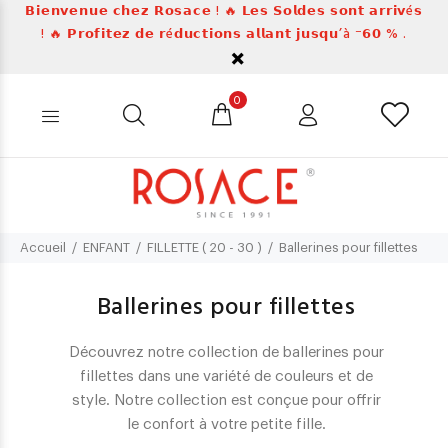
𝗕𝗶𝗲𝗻𝘃𝗲𝗻𝘂𝗲 𝗰𝗵𝗲𝘇 𝗥𝗼𝘀𝗮𝗰𝗲 ! 🔥 𝗟𝗲𝘀 𝗦𝗼𝗹𝗱𝗲𝘀 𝘀𝗼𝗻𝘁 𝗮𝗿𝗿𝗶𝘃é𝘀
! 🔥 𝗣𝗿𝗼𝗳𝗶𝘁𝗲𝘇 𝗱𝗲 𝗿é𝗱𝘂𝗰𝘁𝗶𝗼𝗻𝘀 𝗮𝗹𝗹𝗮𝗻𝘁 𝗷𝘂𝘀𝗾𝘂’à ⁻𝟲𝟬 % .
0
Accueil
ENFANT
FILLETTE ( 20 - 30 )
Ballerines pour fillettes
Ballerines pour fillettes
Découvrez notre collection de ballerines pour
fillettes dans une variété de couleurs et de
style. Notre collection est conçue pour offrir
le confort à votre petite fille.