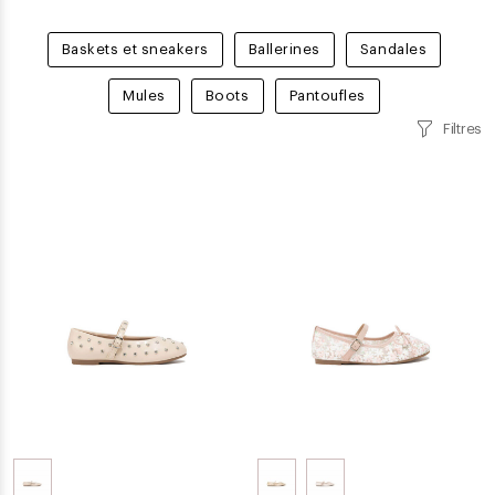
Baskets et sneakers
Ballerines
Sandales
Mules
Boots
Pantoufles
Filtres