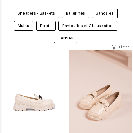
Sneakers - Baskets
Ballerines
Sandales
Mules
Boots
Pantoufles et Chaussettes
Derbies
Filtres