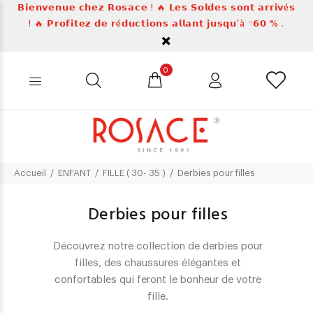
𝗕𝗶𝗲𝗻𝘃𝗲𝗻𝘂𝗲 𝗰𝗵𝗲𝘇 𝗥𝗼𝘀𝗮𝗰𝗲 ! 🔥 𝗟𝗲𝘀 𝗦𝗼𝗹𝗱𝗲𝘀 𝘀𝗼𝗻𝘁 𝗮𝗿𝗿𝗶𝘃é𝘀
! 🔥 𝗣𝗿𝗼𝗳𝗶𝘁𝗲𝘇 𝗱𝗲 𝗿é𝗱𝘂𝗰𝘁𝗶𝗼𝗻𝘀 𝗮𝗹𝗹𝗮𝗻𝘁 𝗷𝘂𝘀𝗾𝘂’à ⁻𝟲𝟬 % .
0
Accueil
ENFANT
FILLE ( 30- 35 )
Derbies pour filles
Derbies pour filles
Découvrez notre collection de derbies pour
filles, des chaussures élégantes et
confortables qui feront le bonheur de votre
fille.