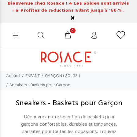
𝗕𝗶𝗲𝗻𝘃𝗲𝗻𝘂𝗲 𝗰𝗵𝗲𝘇 𝗥𝗼𝘀𝗮𝗰𝗲 ! 🔥 𝗟𝗲𝘀 𝗦𝗼𝗹𝗱𝗲𝘀 𝘀𝗼𝗻𝘁 𝗮𝗿𝗿𝗶𝘃é𝘀
! 🔥 𝗣𝗿𝗼𝗳𝗶𝘁𝗲𝘇 𝗱𝗲 𝗿é𝗱𝘂𝗰𝘁𝗶𝗼𝗻𝘀 𝗮𝗹𝗹𝗮𝗻𝘁 𝗷𝘂𝘀𝗾𝘂’à ⁻𝟲𝟬 % .
0
Accueil
ENFANT
GARÇON ( 30- 38 )
Sneakers - Baskets pour Garçon
Sneakers - Baskets pour Garçon
Découvrez notre sélection de baskets pour
garçons confortables, durables et tendances,
parfaites pour toutes les occasions. Trouvez