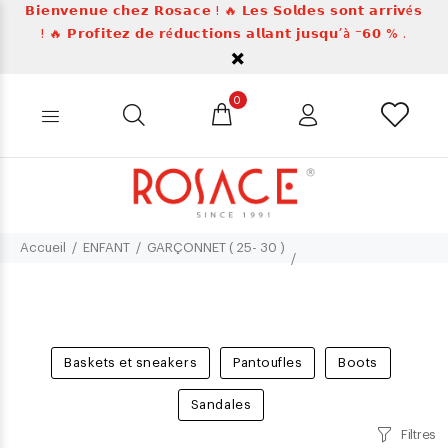
𝗕𝗶𝗲𝗻𝘃𝗲𝗻𝘂𝗲 𝗰𝗵𝗲𝘇 𝗥𝗼𝘀𝗮𝗰𝗲 ! 🔥 𝗟𝗲𝘀 𝗦𝗼𝗹𝗱𝗲𝘀 𝘀𝗼𝗻𝘁 𝗮𝗿𝗿𝗶𝘃é𝘀
! 🔥 𝗣𝗿𝗼𝗳𝗶𝘁𝗲𝘇 𝗱𝗲 𝗿é𝗱𝘂𝗰𝘁𝗶𝗼𝗻𝘀 𝗮𝗹𝗹𝗮𝗻𝘁 𝗷𝘂𝘀𝗾𝘂’à ⁻𝟲𝟬 % .
0
Accueil
ENFANT
GARÇONNET ( 25- 30 )
Baskets et sneakers
Pantoufles
Boots
Sandales
Filtres