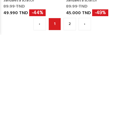
Sandales à scratch
Sandales à scratch
89.99 TND
89.99 TND
49.990 TND
45.000 TND
-44%
-49%
‹
1
2
›
LIVRAISON À DOMICILE
LIVRAISON RAPIDE
Livraison offerte dès 150Dt
Livraison en 2 à 4 jours
ÉCHANGE
PAIEMENT SÉCURISÉ
Échange dans 48H
Via ClicToPay