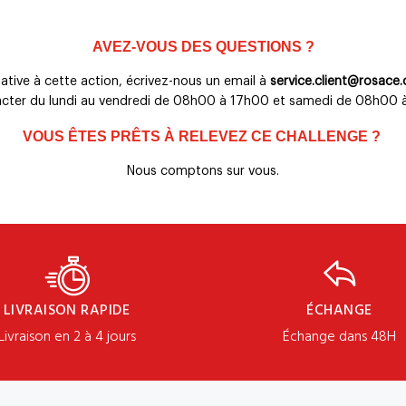
AVEZ-VOUS DES QUESTIONS ?
lative à cette action, écrivez-nous un email à
service.client@rosace
cter du lundi au vendredi de 08h00 à 17h00 et samedi de 08h00
VOUS ÊTES PRÊTS À RELEVEZ CE CHALLENGE ?
Nous comptons sur vous.
LIVRAISON RAPIDE
ÉCHANGE
Livraison en 2 à 4 jours
Échange dans 48H