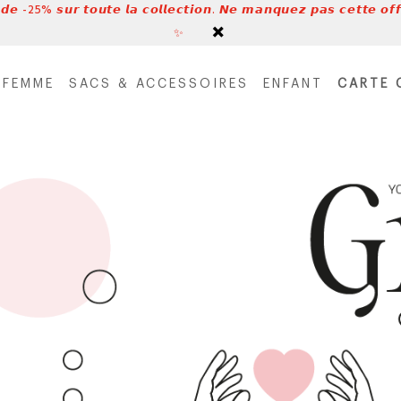
 𝙙𝙚 -25% 𝙨𝙪𝙧 𝙩𝙤𝙪𝙩𝙚 𝙡𝙖 𝙘𝙤𝙡𝙡𝙚𝙘𝙩𝙞𝙤𝙣. 𝙉𝙚 𝙢𝙖𝙣𝙦𝙪𝙚𝙯 𝙥𝙖𝙨 𝙘𝙚𝙩𝙩𝙚 𝙤𝙛𝙛
✨
FEMME
SACS & ACCESSOIRES
ENFANT
CARTE 