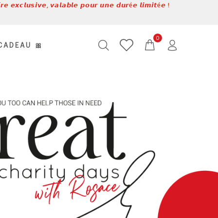
𝙚 𝙚𝙭𝙘𝙡𝙪𝙨𝙞𝙫𝙚, 𝙫𝙖𝙡𝙖𝙗𝙡𝙚 𝙥𝙤𝙪𝙧 𝙪𝙣𝙚 𝙙𝙪𝙧é𝙚 𝙡𝙞𝙢𝙞𝙩é𝙚 !
0
CADEAU 🎀