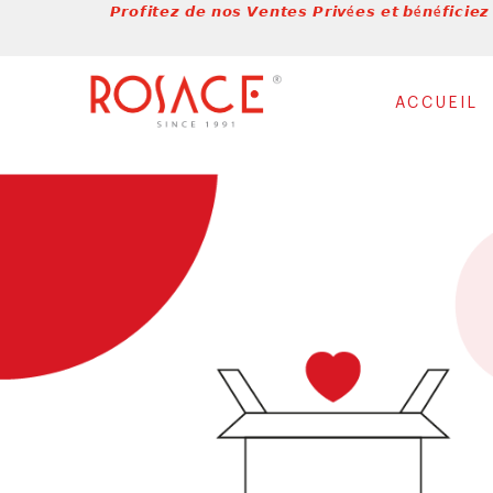
𝙋𝙧𝙤𝙛𝙞𝙩𝙚𝙯 𝙙𝙚 𝙣𝙤𝙨 𝙑𝙚𝙣𝙩𝙚𝙨 𝙋𝙧𝙞𝙫é𝙚𝙨 𝙚𝙩 𝙗é𝙣é𝙛𝙞𝙘𝙞𝙚𝙯
ACCUEIL