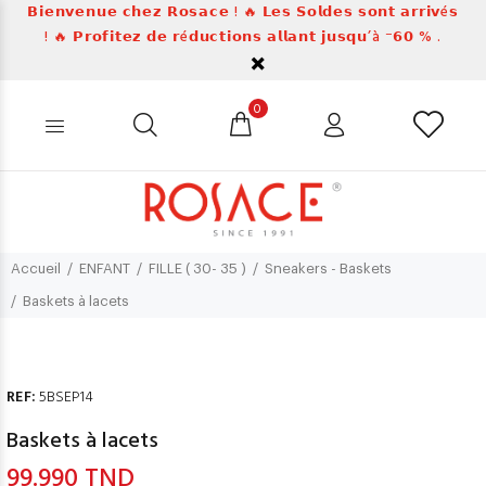
𝗕𝗶𝗲𝗻𝘃𝗲𝗻𝘂𝗲 𝗰𝗵𝗲𝘇 𝗥𝗼𝘀𝗮𝗰𝗲 ! 🔥 𝗟𝗲𝘀 𝗦𝗼𝗹𝗱𝗲𝘀 𝘀𝗼𝗻𝘁 𝗮𝗿𝗿𝗶𝘃é𝘀
! 🔥 𝗣𝗿𝗼𝗳𝗶𝘁𝗲𝘇 𝗱𝗲 𝗿é𝗱𝘂𝗰𝘁𝗶𝗼𝗻𝘀 𝗮𝗹𝗹𝗮𝗻𝘁 𝗷𝘂𝘀𝗾𝘂’à ⁻𝟲𝟬 % .
0
Accueil
ENFANT
FILLE ( 30- 35 )
Sneakers - Baskets
Baskets à lacets
REF:
5BSEP14
Baskets à lacets
99.990 TND