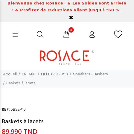
𝗕𝗶𝗲𝗻𝘃𝗲𝗻𝘂𝗲 𝗰𝗵𝗲𝘇 𝗥𝗼𝘀𝗮𝗰𝗲 ! 🔥 𝗟𝗲𝘀 𝗦𝗼𝗹𝗱𝗲𝘀 𝘀𝗼𝗻𝘁 𝗮𝗿𝗿𝗶𝘃é𝘀
! 🔥 𝗣𝗿𝗼𝗳𝗶𝘁𝗲𝘇 𝗱𝗲 𝗿é𝗱𝘂𝗰𝘁𝗶𝗼𝗻𝘀 𝗮𝗹𝗹𝗮𝗻𝘁 𝗷𝘂𝘀𝗾𝘂’à ⁻𝟲𝟬 % .
0
Accueil
ENFANT
FILLE ( 30- 35 )
Sneakers - Baskets
Baskets à lacets
REF:
5BSEP10
Baskets à lacets
89.990 TND