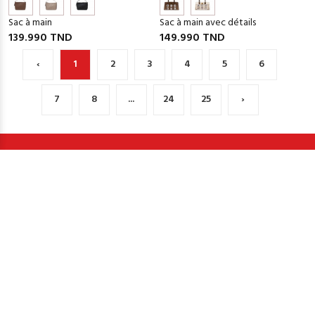
Sac à main
Sac à main avec détails
139.990 TND
149.990 TND
‹
1
2
3
4
5
6
7
8
...
24
25
›
LIVRAISON À DOMICILE
LIVRAISON RAPIDE
Livraison offerte dès 150Dt
Livraison en 2 à 4 jours
ÉCHANGE
PAIEMENT SÉCURISÉ