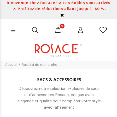
𝗕𝗶𝗲𝗻𝘃𝗲𝗻𝘂𝗲 𝗰𝗵𝗲𝘇 𝗥𝗼𝘀𝗮𝗰𝗲 ! 🔥 𝗟𝗲𝘀 𝗦𝗼𝗹𝗱𝗲𝘀 𝘀𝗼𝗻𝘁 𝗮𝗿𝗿𝗶𝘃é𝘀
! 🔥 𝗣𝗿𝗼𝗳𝗶𝘁𝗲𝘇 𝗱𝗲 𝗿é𝗱𝘂𝗰𝘁𝗶𝗼𝗻𝘀 𝗮𝗹𝗹𝗮𝗻𝘁 𝗷𝘂𝘀𝗾𝘂’à ⁻𝟲𝟬 % .
0
Accueil
Résultat de recherche
SACS & ACCESSOIRES
Découvrez notre sélection exclusive de sacs
et d'accessoires Rosace, conçus avec
élégance et qualité pour compléter votre style
avec raffinement