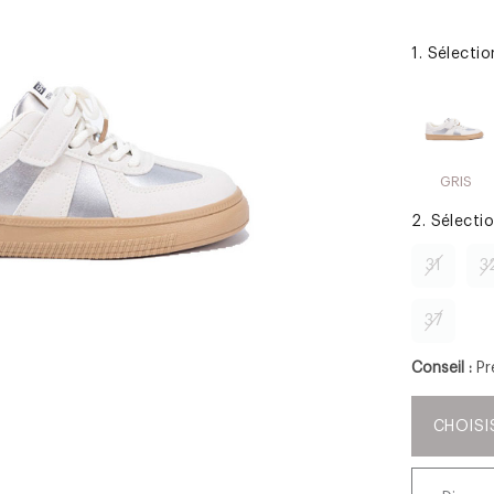
1. Sélecti
GRIS
2. Sélecti
31
3
37
Conseil :
Pr
CHOISI