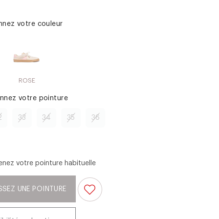
onnez votre couleur
ROSE
onnez votre pointure
2
33
34
35
36
enez votre pointure habituelle
SSEZ UNE POINTURE