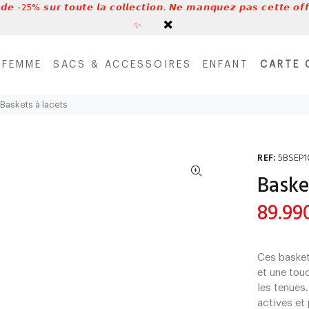
 𝙙𝙚 -25% 𝙨𝙪𝙧 𝙩𝙤𝙪𝙩𝙚 𝙡𝙖 𝙘𝙤𝙡𝙡𝙚𝙘𝙩𝙞𝙤𝙣. 𝙉𝙚 𝙢𝙖𝙣𝙦𝙪𝙚𝙯 𝙥𝙖𝙨 𝙘𝙚𝙩𝙩𝙚 𝙤𝙛𝙛
✨
FEMME
SACS & ACCESSOIRES
ENFANT
CARTE 
Baskets à lacets
REF:
5BSEP1
Baske
89.99
Ces basket
et une tou
les tenues.
actives et 