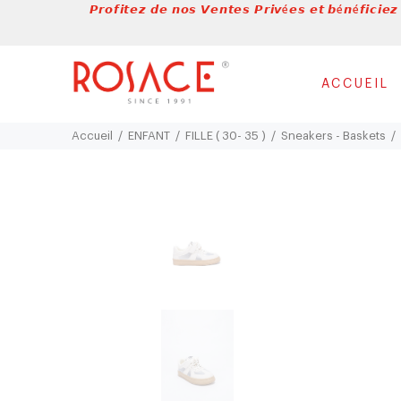
𝙋𝙧𝙤𝙛𝙞𝙩𝙚𝙯 𝙙𝙚 𝙣𝙤𝙨 𝙑𝙚𝙣𝙩𝙚𝙨 𝙋𝙧𝙞𝙫é𝙚𝙨 𝙚𝙩 𝙗é𝙣é𝙛𝙞𝙘𝙞𝙚𝙯
ACCUEIL
Accueil
ENFANT
FILLE ( 30- 35 )
Sneakers - Baskets