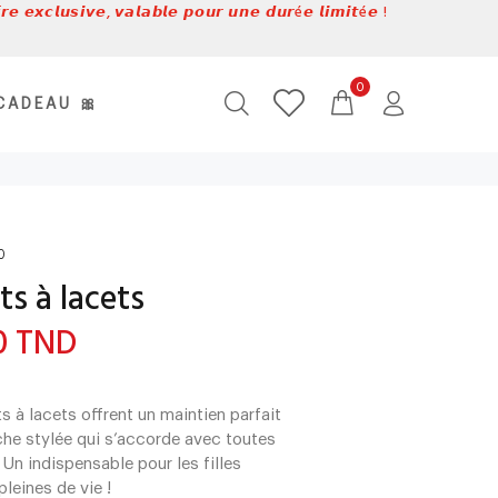
𝙚 𝙚𝙭𝙘𝙡𝙪𝙨𝙞𝙫𝙚, 𝙫𝙖𝙡𝙖𝙗𝙡𝙚 𝙥𝙤𝙪𝙧 𝙪𝙣𝙚 𝙙𝙪𝙧é𝙚 𝙡𝙞𝙢𝙞𝙩é𝙚 !
0
CADEAU 🎀
0
ts à lacets
0 TND
s à lacets offrent un maintien parfait
che stylée qui s’accorde avec toutes
 Un indispensable pour les filles
pleines de vie !