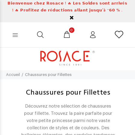
𝗕𝗶𝗲𝗻𝘃𝗲𝗻𝘂𝗲 𝗰𝗵𝗲𝘇 𝗥𝗼𝘀𝗮𝗰𝗲 ! 🔥 𝗟𝗲𝘀 𝗦𝗼𝗹𝗱𝗲𝘀 𝘀𝗼𝗻𝘁 𝗮𝗿𝗿𝗶𝘃é𝘀
! 🔥 𝗣𝗿𝗼𝗳𝗶𝘁𝗲𝘇 𝗱𝗲 𝗿é𝗱𝘂𝗰𝘁𝗶𝗼𝗻𝘀 𝗮𝗹𝗹𝗮𝗻𝘁 𝗷𝘂𝘀𝗾𝘂’à ⁻𝟲𝟬 % .
0
Accueil
Chaussures pour Fillettes
Chaussures pour Fillettes
Découvrez notre sélection de chaussures
pour fillette. Trouvez la paire parfaite pour
votre petite princesse parmi notre vaste
collection de styles et de couleurs. Des