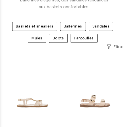
ballerines élégantes, des sandales tendances
aux baskets confortables.
Baskets et sneakers
Ballerines
Sandales
Mules
Boots
Pantoufles
Filtres