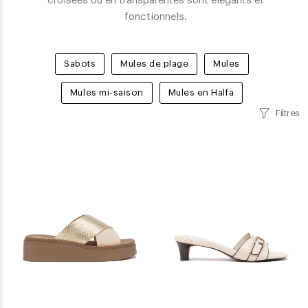
croisées ou en transparentes sont élégants et
fonctionnels.
Sabots
Mules de plage
Mules
Mules mi-saison
Mules en Halfa
Filtres