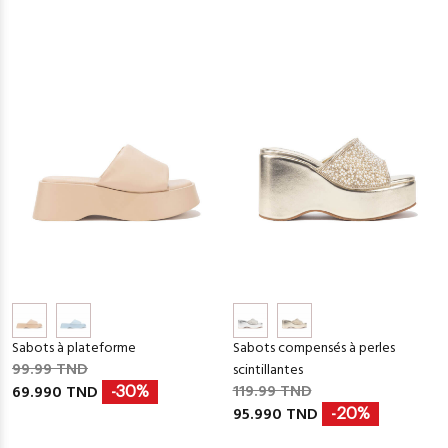
Sabots à plateforme
Sabots compensés à perles
99.99 TND
scintillantes
119.99 TND
69.990 TND
-30%
95.990 TND
-20%