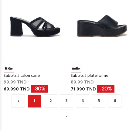
Sabots à talon carré
Sabots à plateforme
99.99 TND
89.99 TND
69.990 TND
71.990 TND
-30%
-20%
‹
1
2
3
4
5
6
›