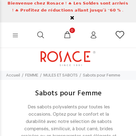
𝗕𝗶𝗲𝗻𝘃𝗲𝗻𝘂𝗲 𝗰𝗵𝗲𝘇 𝗥𝗼𝘀𝗮𝗰𝗲 ! 🔥 𝗟𝗲𝘀 𝗦𝗼𝗹𝗱𝗲𝘀 𝘀𝗼𝗻𝘁 𝗮𝗿𝗿𝗶𝘃é𝘀
! 🔥 𝗣𝗿𝗼𝗳𝗶𝘁𝗲𝘇 𝗱𝗲 𝗿é𝗱𝘂𝗰𝘁𝗶𝗼𝗻𝘀 𝗮𝗹𝗹𝗮𝗻𝘁 𝗷𝘂𝘀𝗾𝘂’à ⁻𝟲𝟬 % .
0
Accueil
FEMME
MULES ET SABOTS
Sabots pour Femme
Sabots pour Femme
Des sabots polyvalents pour toutes les
occasions. Optez pour le confort et la
durabilité avec notre sélection de sabots
compensés, similicuir, à bout carré, brides