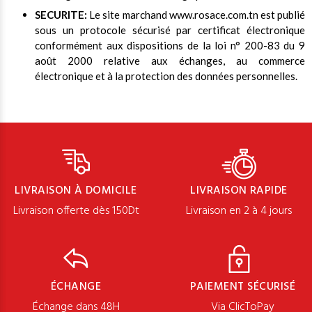
SECURITE:
Le site marchand www.rosace.com.tn est publié
sous un protocole sécurisé par certificat électronique
conformément aux dispositions de la loi n° 200-83 du 9
août 2000 relative aux échanges, au commerce
électronique et à la protection des données personnelles.
LIVRAISON À DOMICILE
LIVRAISON RAPIDE
Livraison offerte dès 150Dt
Livraison en 2 à 4 jours
ÉCHANGE
PAIEMENT SÉCURISÉ
Échange dans 48H
Via ClicToPay