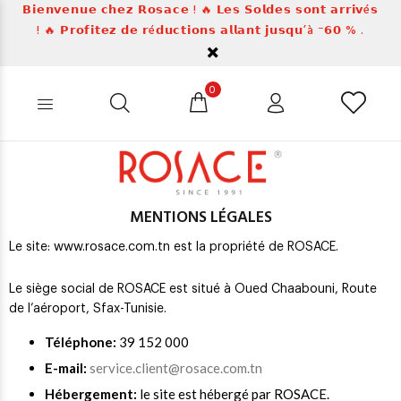
𝗕𝗶𝗲𝗻𝘃𝗲𝗻𝘂𝗲 𝗰𝗵𝗲𝘇 𝗥𝗼𝘀𝗮𝗰𝗲 ! 🔥 𝗟𝗲𝘀 𝗦𝗼𝗹𝗱𝗲𝘀 𝘀𝗼𝗻𝘁 𝗮𝗿𝗿𝗶𝘃é𝘀
! 🔥 𝗣𝗿𝗼𝗳𝗶𝘁𝗲𝘇 𝗱𝗲 𝗿é𝗱𝘂𝗰𝘁𝗶𝗼𝗻𝘀 𝗮𝗹𝗹𝗮𝗻𝘁 𝗷𝘂𝘀𝗾𝘂’à ⁻𝟲𝟬 % .
0
MENTIONS LÉGALES
Le site: www.rosace.com.tn est la propriété de ROSACE.
Le siège social de ROSACE est situé à Oued Chaabouni, Route
de l’aéroport, Sfax-Tunisie.
Téléphone:
39 152 000
E-mail:
service.client@rosace.com.tn
Hébergement:
le site est hébergé par ROSACE.