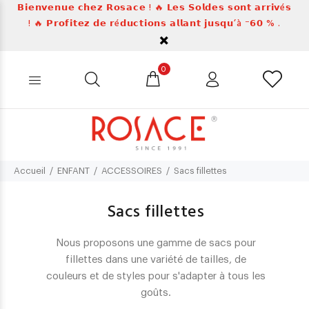
𝗕𝗶𝗲𝗻𝘃𝗲𝗻𝘂𝗲 𝗰𝗵𝗲𝘇 𝗥𝗼𝘀𝗮𝗰𝗲 ! 🔥 𝗟𝗲𝘀 𝗦𝗼𝗹𝗱𝗲𝘀 𝘀𝗼𝗻𝘁 𝗮𝗿𝗿𝗶𝘃é𝘀
! 🔥 𝗣𝗿𝗼𝗳𝗶𝘁𝗲𝘇 𝗱𝗲 𝗿é𝗱𝘂𝗰𝘁𝗶𝗼𝗻𝘀 𝗮𝗹𝗹𝗮𝗻𝘁 𝗷𝘂𝘀𝗾𝘂’à ⁻𝟲𝟬 % .
0
Accueil
ENFANT
ACCESSOIRES
Sacs fillettes
Sacs fillettes
Nous proposons une gamme de sacs pour
fillettes dans une variété de tailles, de
couleurs et de styles pour s'adapter à tous les
goûts.