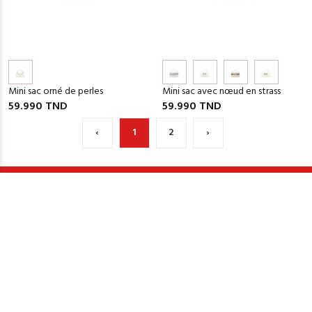
Mini sac orné de perles
Mini sac avec nœud en strass
59.990 TND
59.990 TND
‹
1
2
›
LIVRAISON À DOMICILE
LIVRAISON RAPIDE
Livraison offerte dès 150Dt
Livraison en 2 à 4 jours