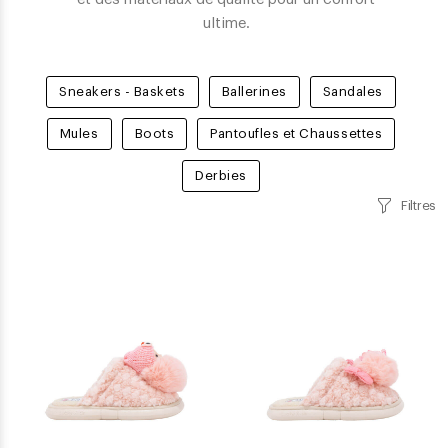
ultime.
Sneakers - Baskets
Ballerines
Sandales
Mules
Boots
Pantoufles et Chaussettes
Derbies
Filtres