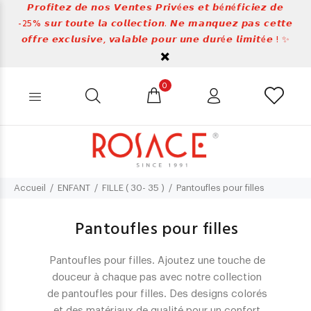
𝙋𝙧𝙤𝙛𝙞𝙩𝙚𝙯 𝙙𝙚 𝙣𝙤𝙨 𝙑𝙚𝙣𝙩𝙚𝙨 𝙋𝙧𝙞𝙫é𝙚𝙨 𝙚𝙩 𝙗é𝙣é𝙛𝙞𝙘𝙞𝙚𝙯 𝙙𝙚
-25% 𝙨𝙪𝙧 𝙩𝙤𝙪𝙩𝙚 𝙡𝙖 𝙘𝙤𝙡𝙡𝙚𝙘𝙩𝙞𝙤𝙣. 𝙉𝙚 𝙢𝙖𝙣𝙦𝙪𝙚𝙯 𝙥𝙖𝙨 𝙘𝙚𝙩𝙩𝙚
𝙤𝙛𝙛𝙧𝙚 𝙚𝙭𝙘𝙡𝙪𝙨𝙞𝙫𝙚, 𝙫𝙖𝙡𝙖𝙗𝙡𝙚 𝙥𝙤𝙪𝙧 𝙪𝙣𝙚 𝙙𝙪𝙧é𝙚 𝙡𝙞𝙢𝙞𝙩é𝙚 ! ✨
0
Accueil
ENFANT
FILLE ( 30- 35 )
Pantoufles pour filles
Pantoufles pour filles
Pantoufles pour filles. Ajoutez une touche de
douceur à chaque pas avec notre collection
de pantoufles pour filles. Des designs colorés
et des matériaux de qualité pour un confort