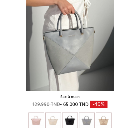
Sac à main
129.990 TND
- 65.000 TND
-49%