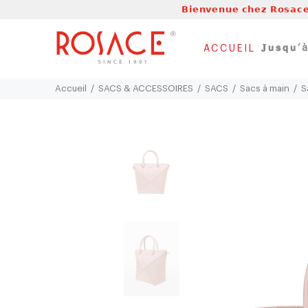
𝗕𝗶𝗲𝗻𝘃𝗲𝗻𝘂𝗲 𝗰𝗵𝗲𝘇 𝗥𝗼𝘀𝗮𝗰𝗲
𝐉𝘂𝘀𝗾𝘂
ACCUEIL
Accueil
SACS & ACCESSOIRES
SACS
Sacs à main
S