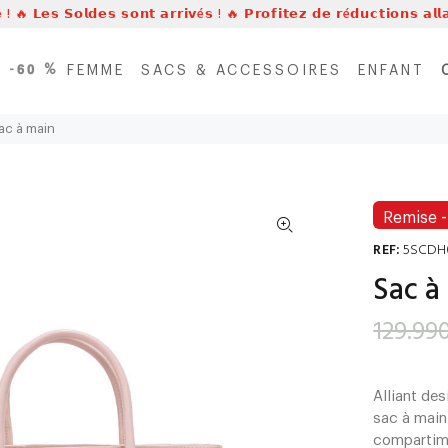
 ! 🔥 𝗟𝗲𝘀 𝗦𝗼𝗹𝗱𝗲𝘀 𝘀𝗼𝗻𝘁 𝗮𝗿𝗿𝗶𝘃é𝘀 ! 🔥 𝗣𝗿𝗼𝗳𝗶𝘁𝗲𝘇 𝗱𝗲 𝗿é𝗱𝘂𝗰𝘁𝗶𝗼𝗻𝘀 𝗮𝗹
’à -𝟲𝟬 %
FEMME
SACS & ACCESSOIRES
ENFANT
ac à main
Remise
REF:
5SCDH
Sac à
129.99
Alliant des
sac à main
compartime