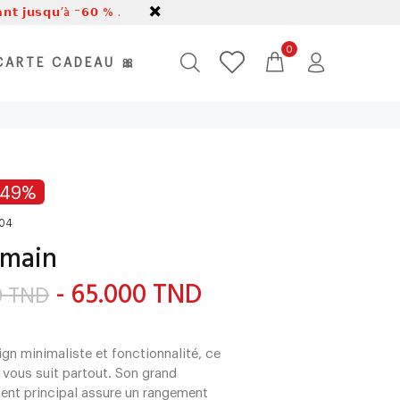
𝗹𝗮𝗻𝘁 𝗷𝘂𝘀𝗾𝘂’à ⁻𝟲𝟬 % .
0
CARTE CADEAU 🎀
-49%
04
 main
- 65.000 TND
0 TND
ign minimaliste et fonctionnalité, ce
 vous suit partout. Son grand
nt principal assure un rangement