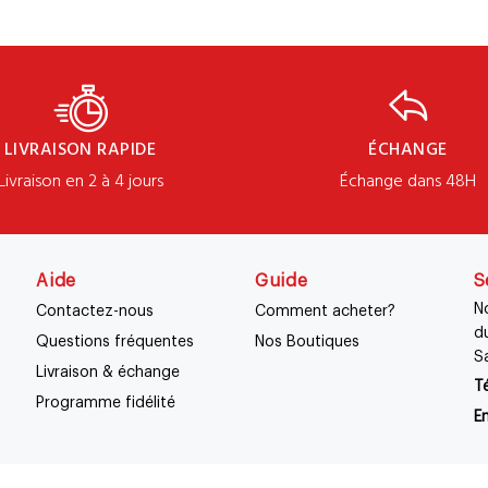
LIVRAISON RAPIDE
ÉCHANGE
Livraison en 2 à 4 jours
Échange dans 48H
Aide
Guide
S
No
Contactez-nous
Comment acheter?
d
Questions fréquentes
Nos Boutiques
S
Livraison & échange
Té
Programme fidélité
Em