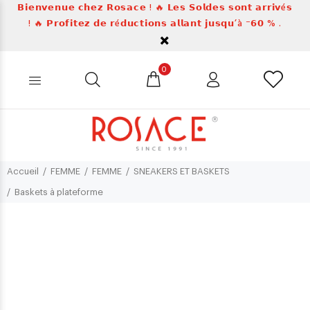
𝗕𝗶𝗲𝗻𝘃𝗲𝗻𝘂𝗲 𝗰𝗵𝗲𝘇 𝗥𝗼𝘀𝗮𝗰𝗲 ! 🔥 𝗟𝗲𝘀 𝗦𝗼𝗹𝗱𝗲𝘀 𝘀𝗼𝗻𝘁 𝗮𝗿𝗿𝗶𝘃é𝘀
! 🔥 𝗣𝗿𝗼𝗳𝗶𝘁𝗲𝘇 𝗱𝗲 𝗿é𝗱𝘂𝗰𝘁𝗶𝗼𝗻𝘀 𝗮𝗹𝗹𝗮𝗻𝘁 𝗷𝘂𝘀𝗾𝘂’à ⁻𝟲𝟬 % .
0
Accueil
FEMME
FEMME
SNEAKERS ET BASKETS
Baskets à plateforme