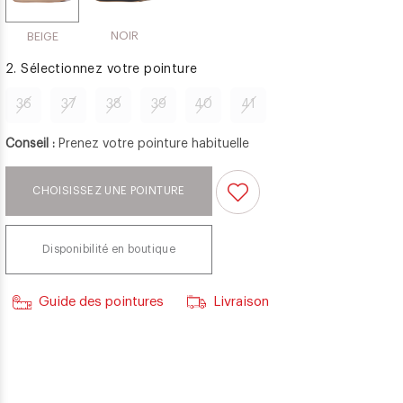
NOIR
BEIGE
2. Sélectionnez votre pointure
36
37
38
39
40
41
Conseil :
Prenez votre pointure habituelle
CHOISISSEZ UNE POINTURE
Disponibilité en boutique
Guide des pointures
Livraison