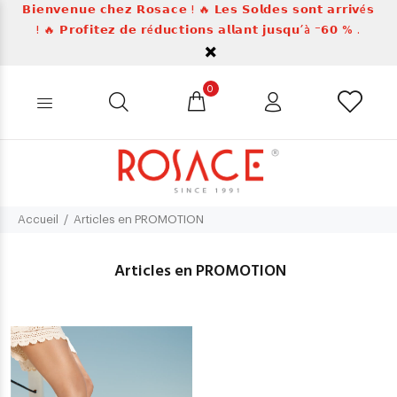
𝗕𝗶𝗲𝗻𝘃𝗲𝗻𝘂𝗲 𝗰𝗵𝗲𝘇 𝗥𝗼𝘀𝗮𝗰𝗲 ! 🔥 𝗟𝗲𝘀 𝗦𝗼𝗹𝗱𝗲𝘀 𝘀𝗼𝗻𝘁 𝗮𝗿𝗿𝗶𝘃é𝘀
! 🔥 𝗣𝗿𝗼𝗳𝗶𝘁𝗲𝘇 𝗱𝗲 𝗿é𝗱𝘂𝗰𝘁𝗶𝗼𝗻𝘀 𝗮𝗹𝗹𝗮𝗻𝘁 𝗷𝘂𝘀𝗾𝘂’à ⁻𝟲𝟬 % .
0
Accueil
Articles en PROMOTION
Articles en PROMOTION