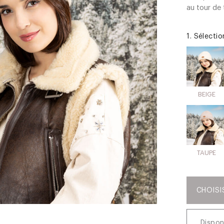
au tour de 
1. Sélecti
BEIGE
TAUPE
CHOISI
Dispon