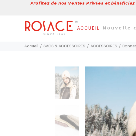
𝙋𝙧𝙤𝙛𝙞𝙩𝙚𝙯 𝙙𝙚 𝙣𝙤𝙨 𝙑𝙚𝙣𝙩𝙚𝙨 𝙋𝙧𝙞𝙫é𝙚𝙨 𝙚𝙩 𝙗é𝙣é𝙛𝙞𝙘𝙞𝙚𝙯
𝗡𝗼𝘂𝘃𝗲𝗹𝗹𝗲 𝗰
ACCUEIL
Accueil
SACS & ACCESSOIRES
ACCESSOIRES
Bonnet