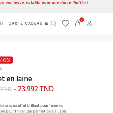
𝙚 𝙚𝙭𝙘𝙡𝙪𝙨𝙞𝙫𝙚, 𝙫𝙖𝙡𝙖𝙗𝙡𝙚 𝙥𝙤𝙪𝙧 𝙪𝙣𝙚 𝙙𝙪𝙧é𝙚 𝙡𝙞𝙢𝙞𝙩é𝙚 !
0
NT
CARTE CADEAU 🎀
-40%
10
t en laine
- 23.992 TND
 TND
laine avec effet brillant pour femmes
le pour l'hiver, qui permet de s'ajuster