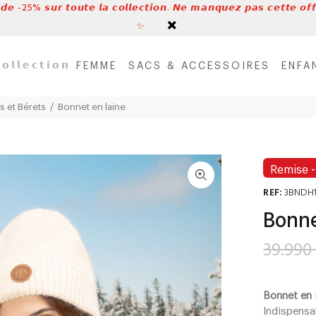
 𝙙𝙚 -25% 𝙨𝙪𝙧 𝙩𝙤𝙪𝙩𝙚 𝙡𝙖 𝙘𝙤𝙡𝙡𝙚𝙘𝙩𝙞𝙤𝙣. 𝙉𝙚 𝙢𝙖𝙣𝙦𝙪𝙚𝙯 𝙥𝙖𝙨 𝙘𝙚𝙩𝙩𝙚 𝙤𝙛𝙛
✨
𝗼𝗹𝗹𝗲𝗰𝘁𝗶𝗼𝗻
FEMME
SACS & ACCESSOIRES
ENFA
s et Bérets
Bonnet en laine
Remise
REF:
3BNDH
Bonne
39.990
Bonnet en 
Indispensab