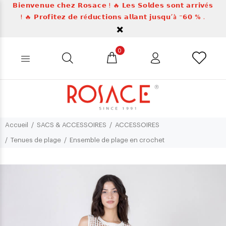
𝗕𝗶𝗲𝗻𝘃𝗲𝗻𝘂𝗲 𝗰𝗵𝗲𝘇 𝗥𝗼𝘀𝗮𝗰𝗲 ! 🔥 𝗟𝗲𝘀 𝗦𝗼𝗹𝗱𝗲𝘀 𝘀𝗼𝗻𝘁 𝗮𝗿𝗿𝗶𝘃é𝘀
! 🔥 𝗣𝗿𝗼𝗳𝗶𝘁𝗲𝘇 𝗱𝗲 𝗿é𝗱𝘂𝗰𝘁𝗶𝗼𝗻𝘀 𝗮𝗹𝗹𝗮𝗻𝘁 𝗷𝘂𝘀𝗾𝘂’à ⁻𝟲𝟬 % .
0
Accueil
SACS & ACCESSOIRES
ACCESSOIRES
Tenues de plage
Ensemble de plage en crochet