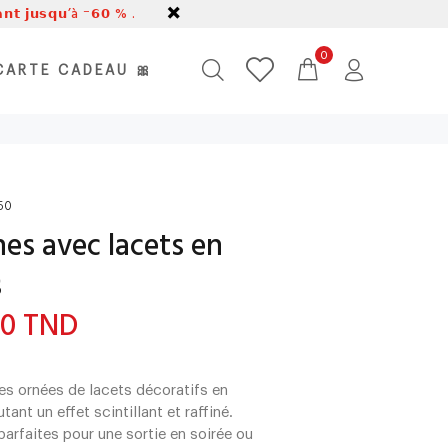
𝗹𝗮𝗻𝘁 𝗷𝘂𝘀𝗾𝘂’à ⁻𝟲𝟬 % .
0
CARTE CADEAU 🎀
50
nes avec lacets en
s
90 TND
es ornées de lacets décoratifs en
utant un effet scintillant et raffiné.
parfaites pour une sortie en soirée ou