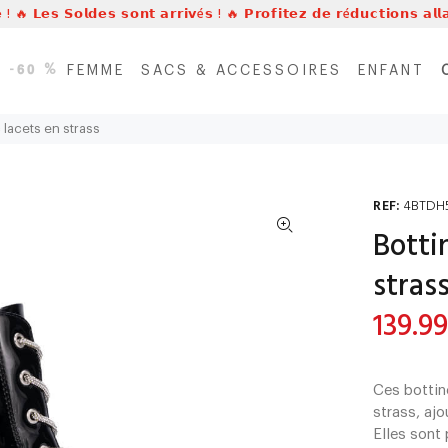
 ! 🔥 𝗟𝗲𝘀 𝗦𝗼𝗹𝗱𝗲𝘀 𝘀𝗼𝗻𝘁 𝗮𝗿𝗿𝗶𝘃é𝘀 ! 🔥 𝗣𝗿𝗼𝗳𝗶𝘁𝗲𝘇 𝗱𝗲 𝗿é𝗱𝘂𝗰𝘁𝗶𝗼𝗻𝘀 𝗮𝗹
’à -𝟲𝟬 %
FEMME
SACS & ACCESSOIRES
ENFANT
 lacets en strass
REF:
4BTDH
Botti
stras
139.9
Ces bottin
strass, ajo
Elles sont 