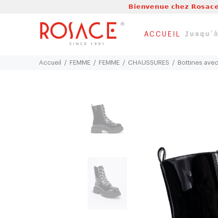
𝗕𝗶𝗲𝗻𝘃𝗲𝗻𝘂𝗲 𝗰𝗵𝗲𝘇 𝗥𝗼𝘀𝗮𝗰𝗲
𝐉𝘂𝘀𝗾𝘂
ACCUEIL
Accueil
FEMME
FEMME
CHAUSSURES
Bottines avec