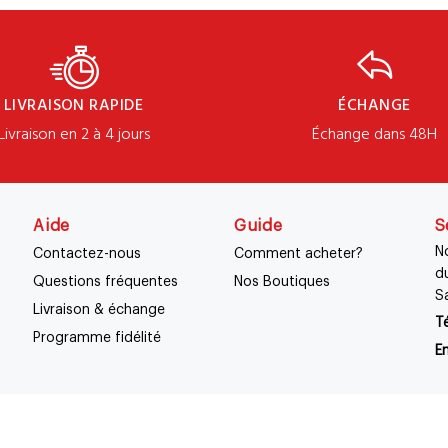
LIVRAISON RAPIDE
ÉCHANGE
Livraison en 2 à 4 jours
Échange dans 48H
Aide
Guide
S
No
Contactez-nous
Comment acheter?
d
Questions fréquentes
Nos Boutiques
S
Livraison & échange
Té
Programme fidélité
Em
ons Générales de Vente
Mentions légales.
Politique de confid