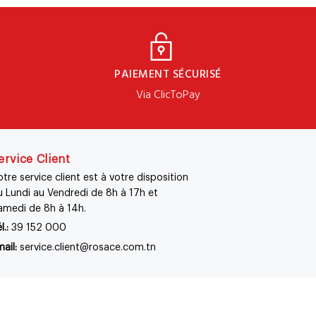
PAIEMENT SÉCURISÉ
Via ClicToPay
ervice Client
tre service client est à votre disposition
u Lundi au Vendredi de 8h à 17h et
amedi de 8h à 14h.
l.:
39 152 000
ail:
service.client@rosace.com.tn
entialité