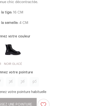
enue chic décontractée.
la tige:
16 CM
 la semelle:
4 CM
onnez votre couleur
R
NOIR GLACÉ
onnez votre pointure
7
38
39
40
enez votre pointure habituelle
SSEZ UNE POINTURE