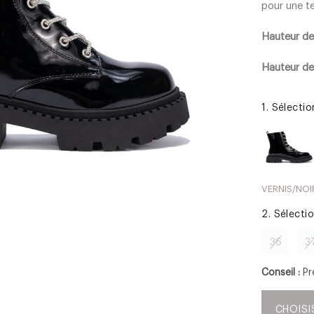
pour une t
Hauteur de 
Hauteur de
1. Sélecti
VERNIS/NOI
2. Sélecti
36
3
Conseil :
Pr
CHOISI