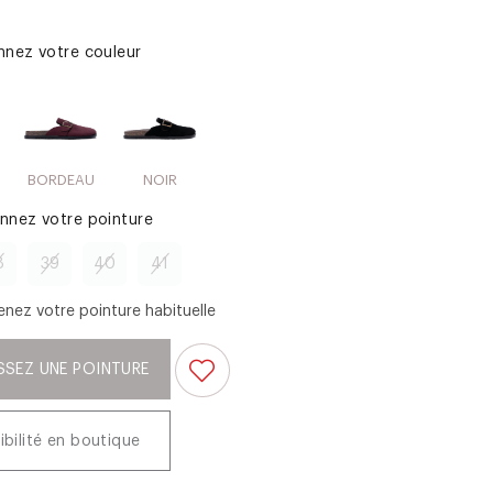
onnez votre couleur
BORDEAU
NOIR
onnez votre pointure
8
39
40
41
enez votre pointure habituelle
SSEZ UNE POINTURE
ibilité en boutique