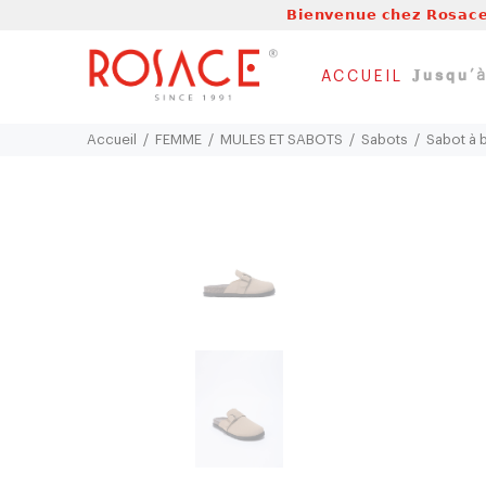
𝗕𝗶𝗲𝗻𝘃𝗲𝗻𝘂𝗲 𝗰𝗵𝗲𝘇 𝗥𝗼𝘀𝗮𝗰𝗲
𝐉𝘂𝘀𝗾𝘂
ACCUEIL
Accueil
FEMME
MULES ET SABOTS
Sabots
Sabot à 