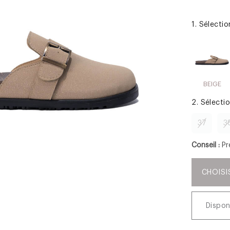
1. Sélecti
BEIGE
2. Sélecti
37
3
Conseil :
Pr
CHOISI
Dispon