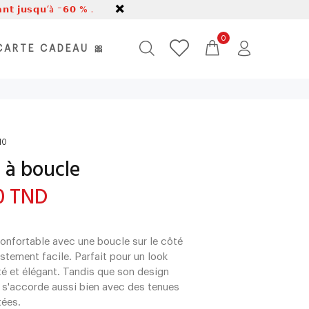
𝗹𝗮𝗻𝘁 𝗷𝘂𝘀𝗾𝘂’à ⁻𝟲𝟬 % .
0
CARTE CADEAU 🎀
10
 à boucle
0 TND
onfortable avec une boucle sur le côté
stement facile. Parfait pour un look
é et élégant. Tandis que son design
 s'accorde aussi bien avec des tenues
tées.