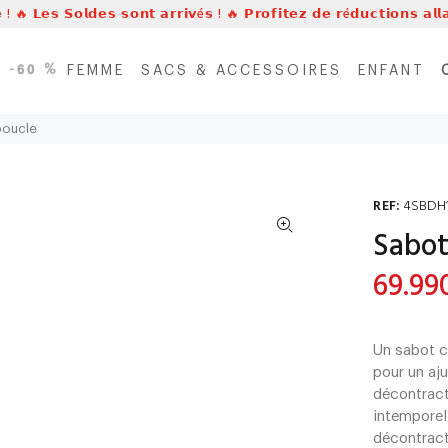
 ! 🔥 𝗟𝗲𝘀 𝗦𝗼𝗹𝗱𝗲𝘀 𝘀𝗼𝗻𝘁 𝗮𝗿𝗿𝗶𝘃é𝘀 ! 🔥 𝗣𝗿𝗼𝗳𝗶𝘁𝗲𝘇 𝗱𝗲 𝗿é𝗱𝘂𝗰𝘁𝗶𝗼𝗻𝘀 𝗮𝗹
’à -𝟲𝟬 %
FEMME
SACS & ACCESSOIRES
ENFANT
boucle
REF:
4SBDH
Sabot
69.99
Un sabot c
pour un aju
décontract
intemporel
décontrac