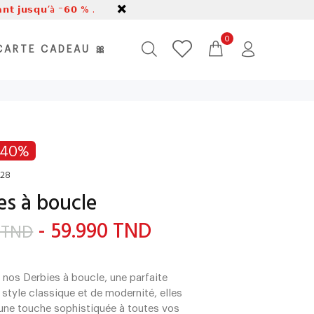
𝗹𝗮𝗻𝘁 𝗷𝘂𝘀𝗾𝘂’à ⁻𝟲𝟬 % .
0
CARTE CADEAU 🎀
-40%
28
es à boucle
- 59.990 TND
 TND
nos Derbies à boucle, une parfaite
 style classique et de modernité, elles
une touche sophistiquée à toutes vos