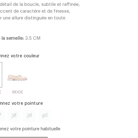
détail de la boucle, subtile et raffinée,
accent de caractère et de finesse,
r une allure distinguée en toute
 la semelle:
3.5 CM
onnez votre couleur
BEIGE
É
onnez votre pointure
7
38
39
40
enez votre pointure habituelle