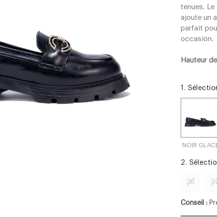
tenues. Le 
ajoute un 
parfait pou
occasion.
Hauteur de
1. Sélecti
NOIR GLAC
2. Sélecti
36
3
Conseil :
Pr