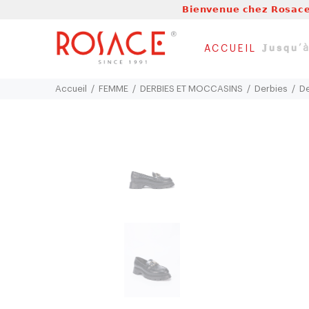
𝗕𝗶𝗲𝗻𝘃𝗲𝗻𝘂𝗲 𝗰𝗵𝗲𝘇 𝗥𝗼𝘀𝗮𝗰𝗲
𝐉𝘂𝘀𝗾𝘂
ACCUEIL
Accueil
FEMME
DERBIES ET MOCCASINS
Derbies
De