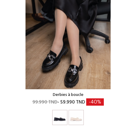
Derbies à boucle
99.990 TND
- 59.990 TND
-40%