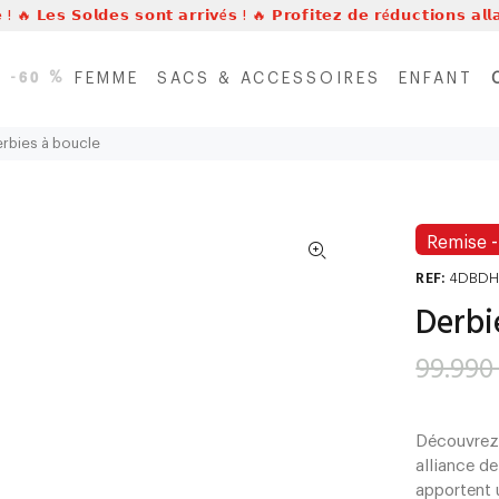
 ! 🔥 𝗟𝗲𝘀 𝗦𝗼𝗹𝗱𝗲𝘀 𝘀𝗼𝗻𝘁 𝗮𝗿𝗿𝗶𝘃é𝘀 ! 🔥 𝗣𝗿𝗼𝗳𝗶𝘁𝗲𝘇 𝗱𝗲 𝗿é𝗱𝘂𝗰𝘁𝗶𝗼𝗻𝘀 𝗮𝗹
’à -𝟲𝟬 %
FEMME
SACS & ACCESSOIRES
ENFANT
rbies à boucle
Remise
REF:
4DBDH
Derbi
99.990
Découvrez 
alliance de
apportent 