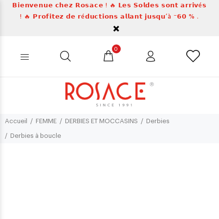
𝗕𝗶𝗲𝗻𝘃𝗲𝗻𝘂𝗲 𝗰𝗵𝗲𝘇 𝗥𝗼𝘀𝗮𝗰𝗲 ! 🔥 𝗟𝗲𝘀 𝗦𝗼𝗹𝗱𝗲𝘀 𝘀𝗼𝗻𝘁 𝗮𝗿𝗿𝗶𝘃é𝘀
! 🔥 𝗣𝗿𝗼𝗳𝗶𝘁𝗲𝘇 𝗱𝗲 𝗿é𝗱𝘂𝗰𝘁𝗶𝗼𝗻𝘀 𝗮𝗹𝗹𝗮𝗻𝘁 𝗷𝘂𝘀𝗾𝘂’à ⁻𝟲𝟬 % .
0
Accueil
FEMME
DERBIES ET MOCCASINS
Derbies
Derbies à boucle