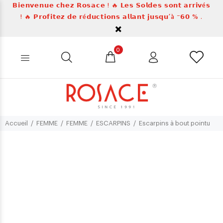
𝗕𝗶𝗲𝗻𝘃𝗲𝗻𝘂𝗲 𝗰𝗵𝗲𝘇 𝗥𝗼𝘀𝗮𝗰𝗲 ! 🔥 𝗟𝗲𝘀 𝗦𝗼𝗹𝗱𝗲𝘀 𝘀𝗼𝗻𝘁 𝗮𝗿𝗿𝗶𝘃é𝘀
! 🔥 𝗣𝗿𝗼𝗳𝗶𝘁𝗲𝘇 𝗱𝗲 𝗿é𝗱𝘂𝗰𝘁𝗶𝗼𝗻𝘀 𝗮𝗹𝗹𝗮𝗻𝘁 𝗷𝘂𝘀𝗾𝘂’à ⁻𝟲𝟬 % .
0
Accueil
FEMME
FEMME
ESCARPINS
Escarpins à bout pointu