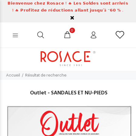
𝗕𝗶𝗲𝗻𝘃𝗲𝗻𝘂𝗲 𝗰𝗵𝗲𝘇 𝗥𝗼𝘀𝗮𝗰𝗲 ! 🔥 𝗟𝗲𝘀 𝗦𝗼𝗹𝗱𝗲𝘀 𝘀𝗼𝗻𝘁 𝗮𝗿𝗿𝗶𝘃é𝘀
! 🔥 𝗣𝗿𝗼𝗳𝗶𝘁𝗲𝘇 𝗱𝗲 𝗿é𝗱𝘂𝗰𝘁𝗶𝗼𝗻𝘀 𝗮𝗹𝗹𝗮𝗻𝘁 𝗷𝘂𝘀𝗾𝘂’à ⁻𝟲𝟬 % .
0
Accueil
Résultat de recherche
Outlet - SANDALES ET NU-PIEDS