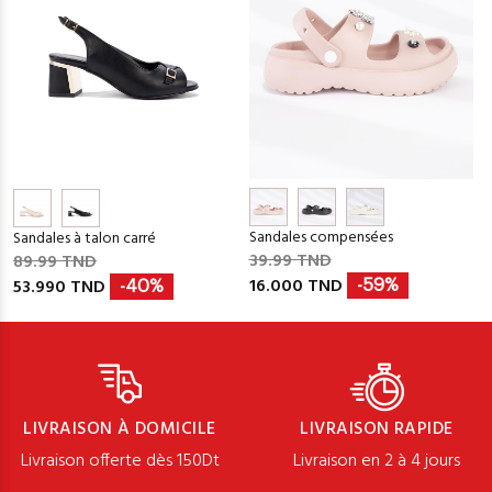
Sandales compensées
Sandales à talon carré
39.99 TND
89.99 TND
16.000 TND
53.990 TND
-59%
-40%
LIVRAISON À DOMICILE
LIVRAISON RAPIDE
Livraison offerte dès 150Dt
Livraison en 2 à 4 jours