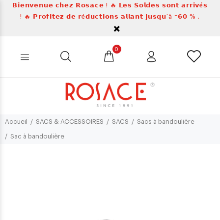
𝗕𝗶𝗲𝗻𝘃𝗲𝗻𝘂𝗲 𝗰𝗵𝗲𝘇 𝗥𝗼𝘀𝗮𝗰𝗲 ! 🔥 𝗟𝗲𝘀 𝗦𝗼𝗹𝗱𝗲𝘀 𝘀𝗼𝗻𝘁 𝗮𝗿𝗿𝗶𝘃é𝘀
! 🔥 𝗣𝗿𝗼𝗳𝗶𝘁𝗲𝘇 𝗱𝗲 𝗿é𝗱𝘂𝗰𝘁𝗶𝗼𝗻𝘀 𝗮𝗹𝗹𝗮𝗻𝘁 𝗷𝘂𝘀𝗾𝘂’à ⁻𝟲𝟬 % .
0
Accueil
SACS & ACCESSOIRES
SACS
Sacs à bandoulière
Sac à bandoulière